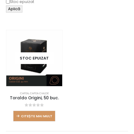
Stoc epuizat
Aplică
STOC EPUIZAT
CAFEA
,
CAFEA CIALDE
Toraldo Origini, 50 buc.
0
out of 5
CITEȘTE MAI MULT