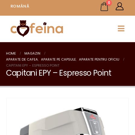
0
ROMÂNĂ
HOME
MAGAZIN
APARATE DE CAFEA
,
APARATE PE CAPSULE
,
APARATE PENTRU OFICIU
CAPITANI EPY – ESPRESSO POINT
Capitani EPY – Espresso Point