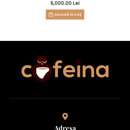
0
out of 5
6,000.00
Lei
ADAUGĂ ÎN COȘ
Adresa