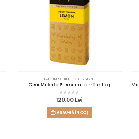
BĂUTURI SOLUBILE
,
CEAI INSTANT
Ceai Mokate Premium Lămâie, 1 kg
0
out of 5
120.00
Lei
ADAUGĂ ÎN COȘ