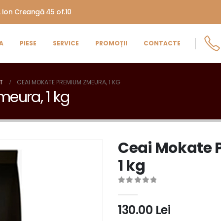
. Ion Creangă 45 of.10
A
PIESE
SERVICE
PROMOȚII
CONTACTE
T
CEAI MOKATE PREMIUM ZMEURA, 1 KG
eura, 1 kg
Ceai Mokate
1 kg
0
out of 5
130.00
Lei