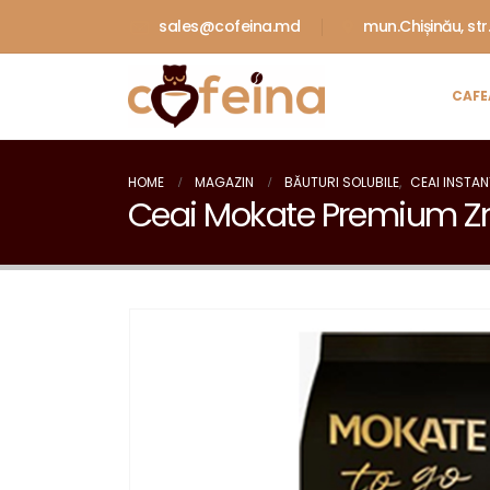
sales@cofeina.md
mun.Chișinău, str
CAFE
HOME
MAGAZIN
BĂUTURI SOLUBILE
,
CEAI INSTAN
Ceai Mokate Premium Zm