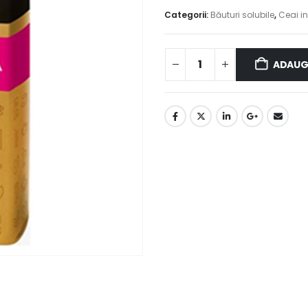
Categorii:
Băuturi solubile
,
Ceai i
ADAUG