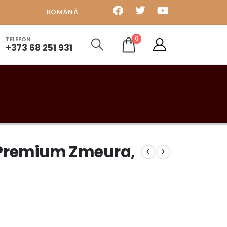
ROMÂNĂ
0
TELEFON
+373 68 251 931
 Premium Zmeura,