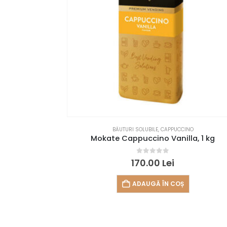
BĂUTURI SOLUBILE
,
CAPPUCCINO
Mokate Cappuccino Vanilla, 1 kg
0
out of 5
170.00
Lei
ADAUGĂ ÎN COȘ