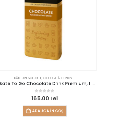
BĂUTURI SOLUBILE
,
CIOCOLATĂ FIERBINTE
BĂ
Mokate To Go Chocolate Drink Premium, 1 kg
Mokate 
0
out of 5
165.00
Lei
ADAUGĂ ÎN COȘ