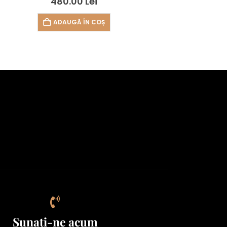
480.00
Lei
ADAUGĂ ÎN COȘ
Sunați-ne acum