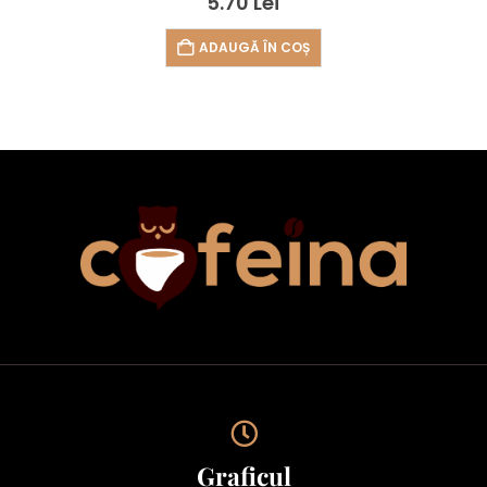
5.70
Lei
ADAUGĂ ÎN COȘ
Graficul