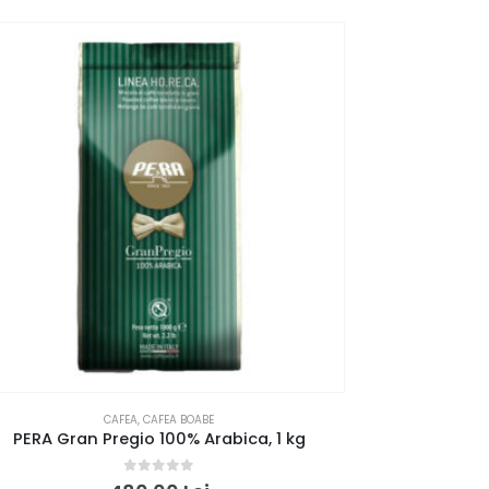
CAFEA
,
CAFEA BOABE
PERA Gran Pregio 100% Arabica, 1 kg
C
0
out of 5