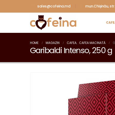
sales@cofeina.md
mun.Chișinău, str
CAFE
HOME
MAGAZIN
CAFEA
,
CAFEA MACINATĂ
G
Garibaldi Intenso, 250 g