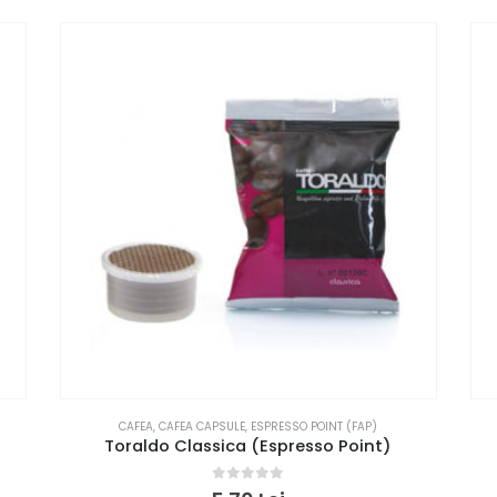
CAFEA
,
CAFEA CAPSULE
,
ESPRESSO POINT (FAP)
Toraldo Classica (Espresso Point)
0
out of 5