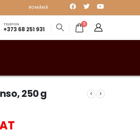
ROMÂNĂ
0
TELEFON
+373 68 251 931
enso, 250 g
ZAT