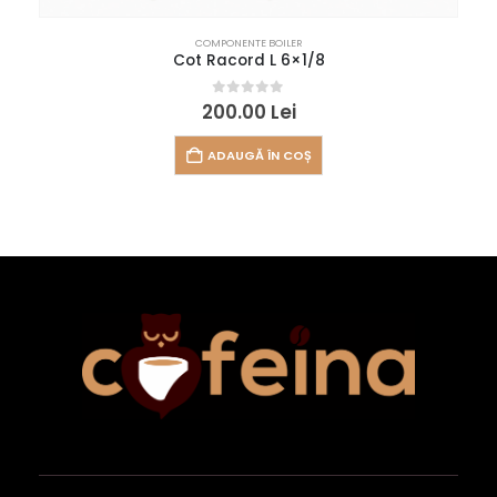
COMPONENTE BOILER
Cot Racord L 6×1/8
0
out of 5
200.00
Lei
ADAUGĂ ÎN COȘ