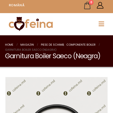
0
ROMÂNĂ
HOME
MAGAZIN
PIESE DE SCHIMB
,
COMPONENTE BOILER
GARNITURA BOILER SAECO (NEAGRA)
Garnitura Boiler Saeco (Neagra)