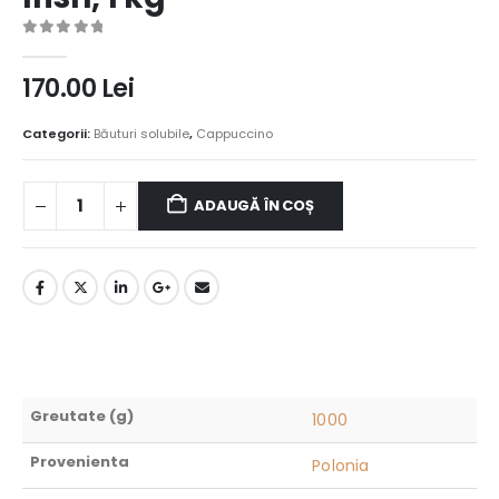
0
out of 5
170.00
Lei
Categorii:
Băuturi solubile
,
Cappuccino
ADAUGĂ ÎN COȘ
Greutate (g)
1000
Provenienta
Polonia