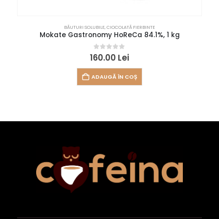
BĂUTURI SOLUBILE
,
CIOCOLATĂ FIERBINTE
Mokate Gastronomy HoReCa 84.1%, 1 kg
0
out of 5
160.00
Lei
ADAUGĂ ÎN COȘ