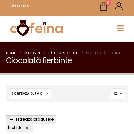
0
ROMÂNĂ
HOME
MAGAZIN
BĂUTURI SOLUBILE
CIOCOLATĂ FIERBINTE
Ciocolată fierbinte
Filtrează produsele
Închide