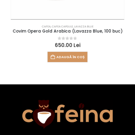
CAFEA
,
CAFEA CAPSULE
,
LAVAZZA BLUE
Covim Opera Gold Arabica (Lavazza Blue, 100 buc)
0
out of 5
650.00
Lei
ADAUGĂ ÎN COȘ