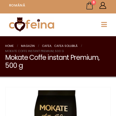
0
ROMÂNĂ
HOME
MAGAZIN
CAFEA
,
CAFEA SOLUBILĂ
MOKATE COFFE INSTANT PREMIUM, 500 G
Mokate Coffe instant Premium,
500 g