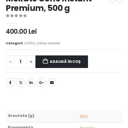
Premium, 500 g
0
out of 5
400.00
Lei
Categorii:
CAFEA
,
Cafea solubilă
ADAUGĂ ÎN COȘ
Greutate (g)
500
Provenienta