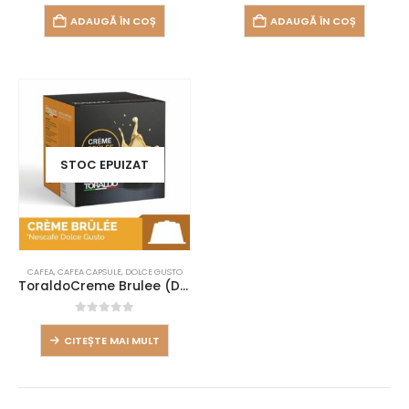
ADAUGĂ ÎN COȘ
ADAUGĂ ÎN COȘ
STOC EPUIZAT
CAFEA
,
CAFEA CAPSULE
,
DOLCE GUSTO
ToraldoCreme Brulee (Dolce Gusto, 16 buc)
0
out of 5
CITEȘTE MAI MULT