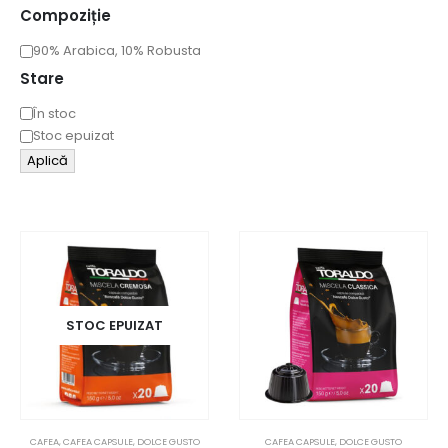
Compoziție
90% Arabica, 10% Robusta
Stare
În stoc
Stoc epuizat
Aplică
STOC EPUIZAT
CAFEA
,
CAFEA CAPSULE
,
DOLCE GUSTO
CAFEA CAPSULE
,
DOLCE GUSTO