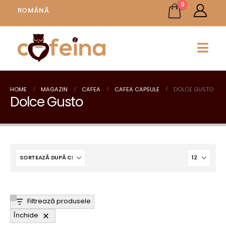
0
ROMÂNĂ
HOME
MAGAZIN
CAFEA
CAFEA CAPSULE
DOLCE GUSTO
Dolce Gusto
Filtrează produsele
Închide