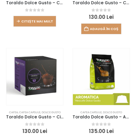
Toraldo Dolce Gusto – Cremosa (20 buc)
Toraldo Dolce Gusto – Clasica (20 buc)
0
out of 5
0
out of 5
130.00
Lei
CITEȘTE MAI MULT
ADAUGĂ ÎN COȘ
CAFEA
,
CAFEA CAPSULE
,
DOLCE GUSTO
CAFEA CAPSULE
,
DOLCE GUSTO
Toraldo Dolce Gusto – Ciocolata (16 buc)
Toraldo Dolce Gusto – Aromatica (20 buc)
0
out of 5
0
out of 5
130.00
Lei
135.00
Lei