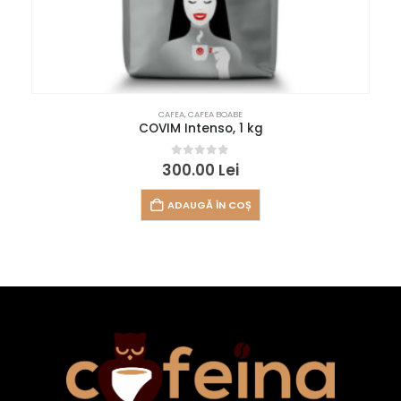
CAFEA
,
CAFEA BOABE
COVIM Intenso, 1 kg
0
out of 5
300.00
Lei
ADAUGĂ ÎN COȘ