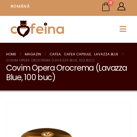
0
ROMÂNĂ
HOME
MAGAZIN
CAFEA
,
CAFEA CAPSULE
,
LAVAZZA BLUE
COVIM OPERA OROCREMA (LAVAZZA BLUE, 100 BUC)
Covim Opera Orocrema (Lavazza
Blue, 100 buc)