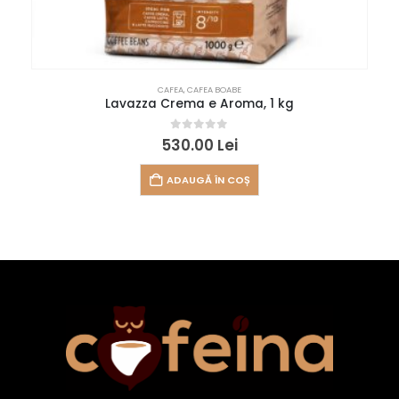
CAFEA
,
CAFEA BOABE
Lavazza Crema e Aroma, 1 kg
0
out of 5
530.00
Lei
ADAUGĂ ÎN COȘ