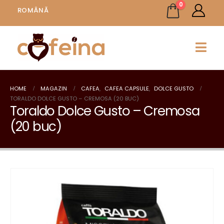
0
ROMÂNĂ
HOME
MAGAZIN
CAFEA
,
CAFEA CAPSULE
,
DOLCE GUSTO
TORALDO DOLCE GUSTO – CREMOSA (20 BUC)
Toraldo Dolce Gusto – Cremosa
(20 buc)