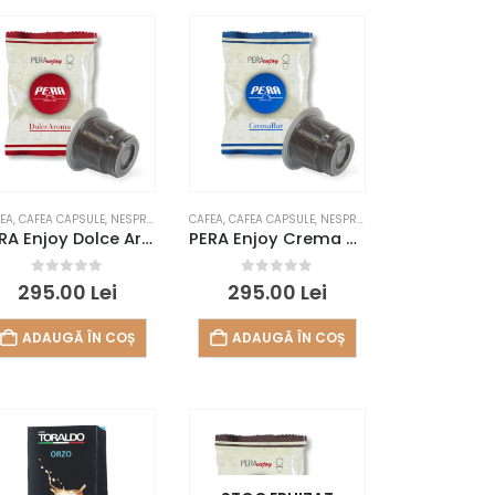
EA
,
CAFEA CAPSULE
,
NESPRESSO
CAFEA
,
CAFEA CAPSULE
,
NESPRESSO
PERA Enjoy Dolce Aroma (Nespresso, 50 buc)
PERA Enjoy Crema Bar (Nespresso, 50 buc)
0
out of 5
0
out of 5
295.00
Lei
295.00
Lei
ADAUGĂ ÎN COȘ
ADAUGĂ ÎN COȘ