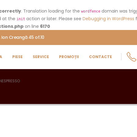
correctly
. Translation loading for the
domain was trigge
wordfence
d at the
action or later. Please see
Debugging in WordPress
f
init
tions.php
on line
6170
. Ion Creangă 45 of.10
A
PIESE
SERVICE
PROMOȚII
CONTACTE
NESPRESSO