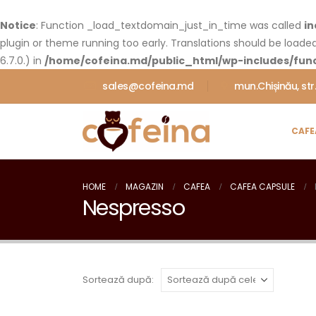
Notice
: Function _load_textdomain_just_in_time was called
in
plugin or theme running too early. Translations should be loade
6.7.0.) in
/home/cofeina.md/public_html/wp-includes/func
sales@cofeina.md
mun.Chișinău, str
CAFE
HOME
MAGAZIN
CAFEA
CAFEA CAPSULE
Nespresso
Sortează după: