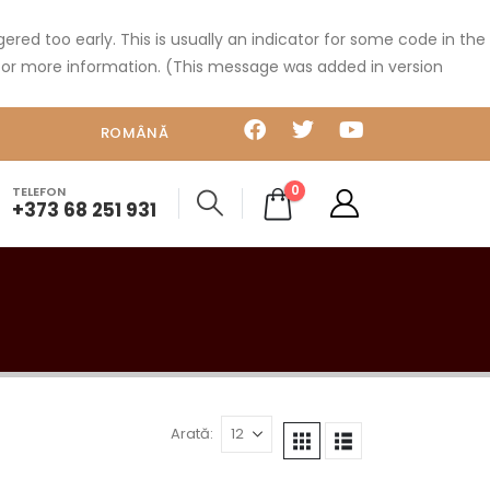
red too early. This is usually an indicator for some code in the
or more information. (This message was added in version
ROMÂNĂ
0
TELEFON
+373 68 251 931
Arată: