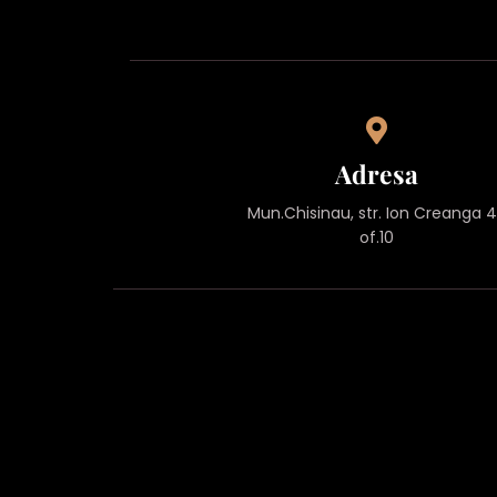
Adresa
Mun.Chisinau, str. Ion Creanga 
of.10