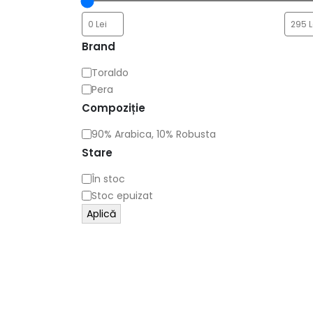
Brand
Toraldo
Pera
Compoziție
90% Arabica, 10% Robusta
Stare
În stoc
Stoc epuizat
Aplică