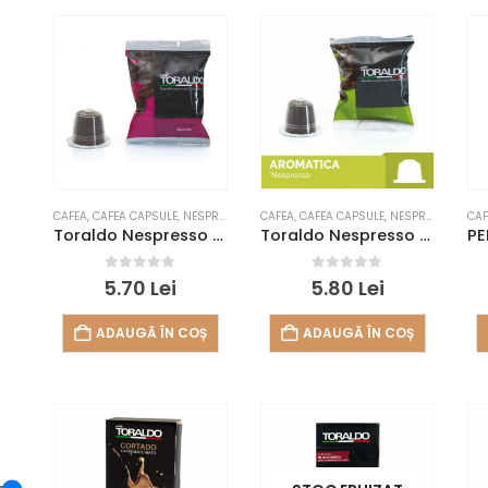
CAFEA
,
CAFEA CAPSULE
,
NESPRESSO
CAFEA
,
CAFEA CAPSULE
,
NESPRESSO
CAF
Toraldo Nespresso – Classica
Toraldo Nespresso – Aromatica
0
out of 5
0
out of 5
5.70
Lei
5.80
Lei
ADAUGĂ ÎN COȘ
ADAUGĂ ÎN COȘ