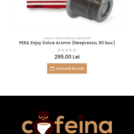
CAFEA
,
CAFEA CAPSULE
,
NESPRESSO
PERA Enjoy Dolce Aroma (Nespresso, 50 buc)
0
out of 5
295.00
Lei
ADAUGĂ ÎN COȘ