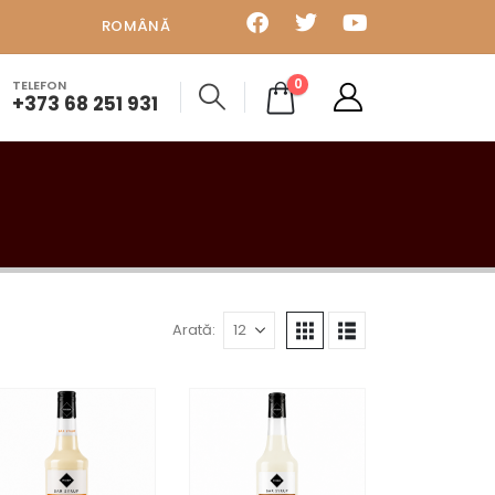
ROMÂNĂ
0
TELEFON
+373 68 251 931
Arată: