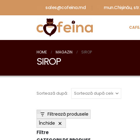
sales@cofeina.md
mun.Chișinău, str
CAFE
HOME
MAGAZIN
SIROP
SIROP
Sortează după:
Filtrează produsele
Închide
Filtre