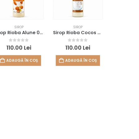
SIROP
SIROP
Sirop Rioba Alune 0.7l
Sirop Rioba Cocos 0.7l
0
out of 5
0
out of 5
110.00
Lei
110.00
Lei
ADAUGĂ ÎN COȘ
ADAUGĂ ÎN COȘ