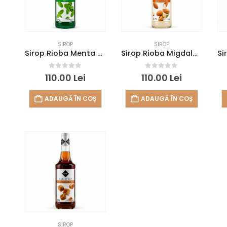
SIROP
SIROP
Sirop Rioba Menta 0.7l
Sirop Rioba Migdale 0.7l
0
out of 5
0
out of 5
110.00
Lei
110.00
Lei
ADAUGĂ ÎN COȘ
ADAUGĂ ÎN COȘ
SIROP