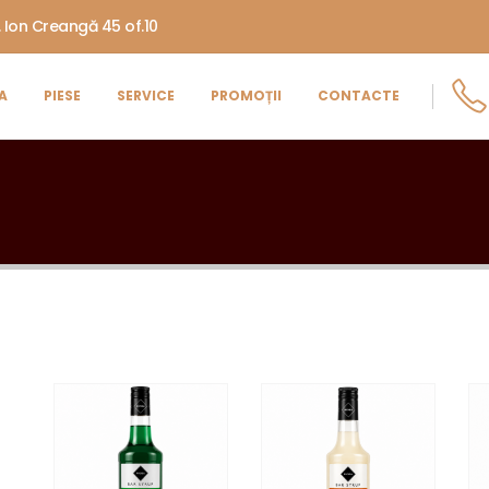
. Ion Creangă 45 of.10
A
PIESE
SERVICE
PROMOȚII
CONTACTE