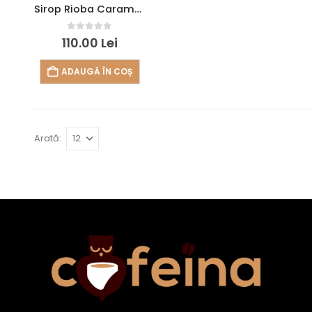
Sirop Rioba Caramela cu sare 0.7l
0
out of 5
110.00
Lei
ADAUGĂ ÎN COȘ
Arată: