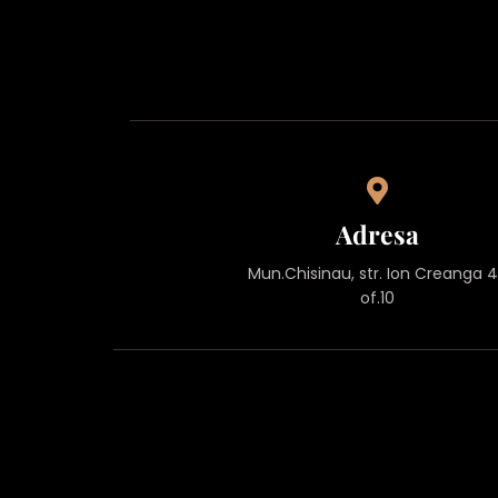
Adresa
Mun.Chisinau, str. Ion Creanga 
of.10