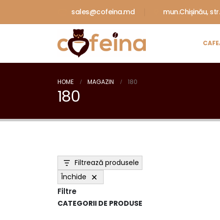
sales@cofeina.md
mun.Chișinău, str
CAFE
HOME
MAGAZIN
180
180
Filtrează produsele
Închide
Filtre
CATEGORII DE PRODUSE