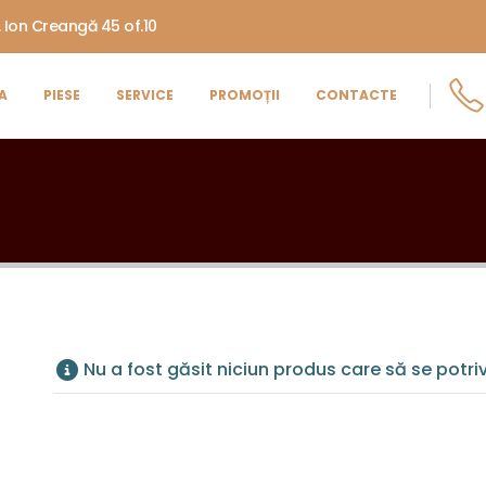
. Ion Creangă 45 of.10
A
PIESE
SERVICE
PROMOȚII
CONTACTE
Nu a fost găsit niciun produs care să se potri