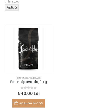
În stoc
Aplică
CAFEA
,
CAFEA BOABE
Pellini Spavalda, 1 kg
0
out of 5
540.00
Lei
ADAUGĂ ÎN COȘ