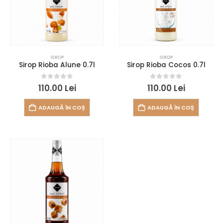
SIROP
SIROP
Sirop Rioba Alune 0.7l
Sirop Rioba Cocos 0.7l
0
out of 5
0
out of 5
110.00
Lei
110.00
Lei
ADAUGĂ ÎN COȘ
ADAUGĂ ÎN COȘ