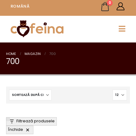
0
ROMÂNĂ
HOME
MAGAZIN
700
700
Filtrează produsele
Închide