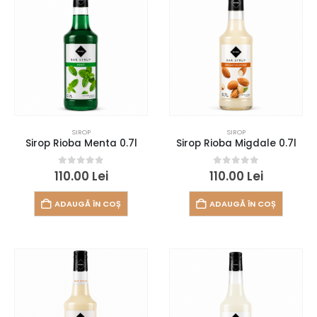
SIROP
SIROP
Sirop Rioba Menta 0.7l
Sirop Rioba Migdale 0.7l
0
out of 5
0
out of 5
110.00
Lei
110.00
Lei
ADAUGĂ ÎN COȘ
ADAUGĂ ÎN COȘ